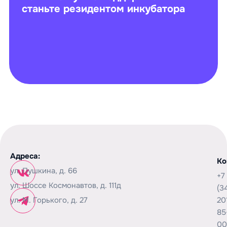
станьте резидентом инкубатора
Адреса:
Ко
ул. Пушкина, д. 66
+7
ул. Шоссе Космонавтов, д. 111д
(3
ул. М. Горького, д. 27
20
85
00