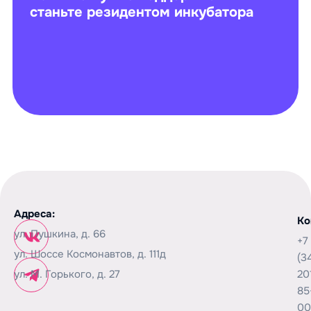
станьте резидентом инкубатора
Адреса:
Ко
ул. Пушкина, д. 66
+7
ул. Шоссе Космонавтов, д. 111д
(3
ул. М. Горького, д. 27
20
85
00