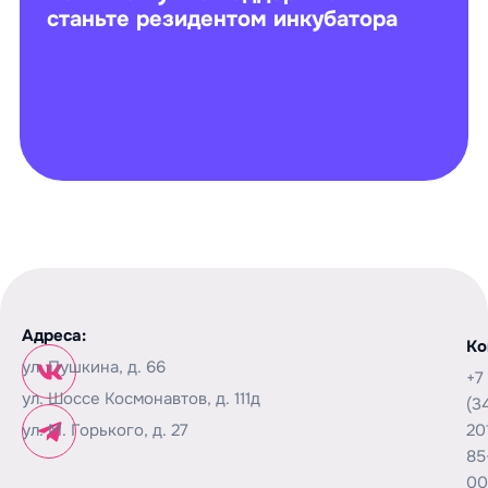
станьте резидентом инкубатора
Адреса:
Ко
ул. Пушкина, д. 66
+7
ул. Шоссе Космонавтов, д. 111д
(3
ул. М. Горького, д. 27
20
85
00