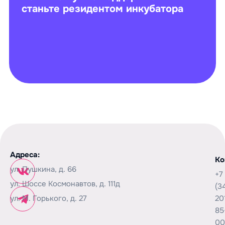
станьте резидентом инкубатора
Адреса:
Ко
ул. Пушкина, д. 66
+7
ул. Шоссе Космонавтов, д. 111д
(3
ул. М. Горького, д. 27
20
85
00