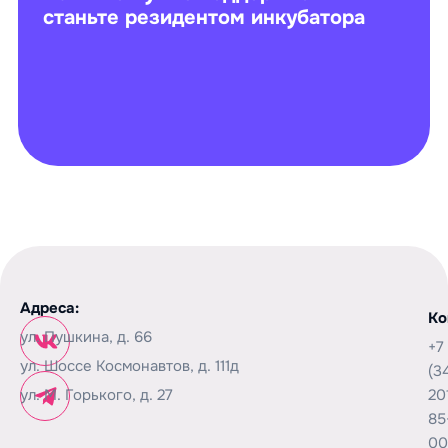
станьте резидентом инкубатора
Адреса:
Ко
ул. Пушкина, д. 66
+7
ул. Шоссе Космонавтов, д. 111д
(3
ул. М. Горького, д. 27
20
85
00