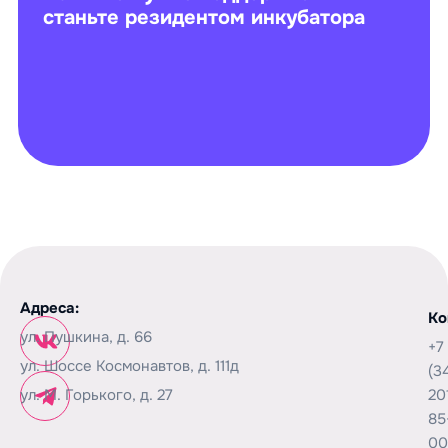
станьте резидентом инкубатора
Адреса:
Ко
ул. Пушкина, д. 66
+7
ул. Шоссе Космонавтов, д. 111д
(3
ул. М. Горького, д. 27
20
85
00