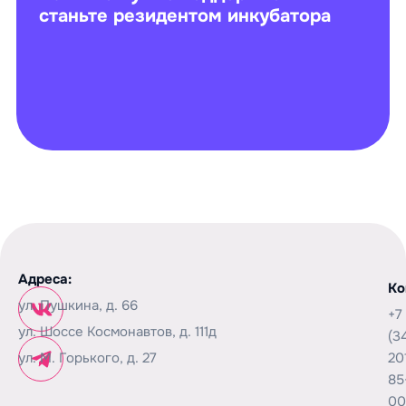
станьте резидентом инкубатора
Адреса:
Ко
ул. Пушкина, д. 66
+7
ул. Шоссе Космонавтов, д. 111д
(3
ул. М. Горького, д. 27
20
85
00